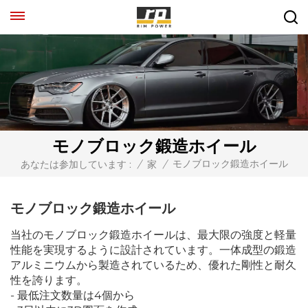
モノブロック鍛造ホイール
モノブロック鍛造ホイール
あなたは参加しています :
/
家
/
モノブロック鍛造ホイール
当社のモノブロック鍛造ホイールは、最大限の強度と軽量
性能を実現するように設計されています。一体成型の鍛造
アルミニウムから製造されているため、優れた剛性と耐久
性を誇ります。
- 最低注文数量は4個から