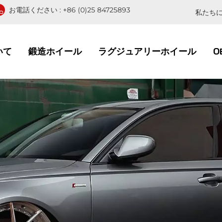
お電話ください :
+86 (0)25 84725893
私たちに
いて
鍛造ホイール
ラグジュアリーホイール
O