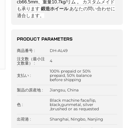
cb66.5mm、重量10.7kg/リム
。
カスタムメイド
も承ります
鍛造ホイール
あなたの問い合わせに
適合します。
PRODUCT PARAMETERS
商品番号 :
DH-AL49
注文数（最小注
4
文数量） :
100% prepaid or 50%
支払い :
prepaid, 50% balance
before shipping
製品の原産地 :
Jiangsu, China
Black machine face/lip,
色 :
black,gunmetal, silver
,brushed or as requested
出荷港 :
Shanghai, Ningbo, Nanjing