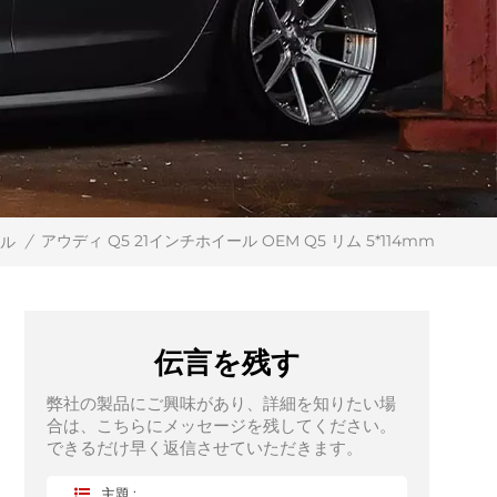
アウディ Q5 21インチホイール OEM Q5 リム 5*114mm
ール
/
伝言を残す
弊社の製品にご興味があり、詳細を知りたい場
合は、こちらにメッセージを残してください。
できるだけ早く返信させていただきます。
主題 :