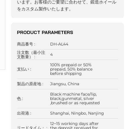
います。お客様のご要望に合わせて、鍛造ホイール
をカスタム製作いたします。
PRODUCT PARAMETERS
商品番号 :
DH-AL44
注文数（最小注
4
文数量） :
100% prepaid or 50%
支払い :
prepaid, 50% balance
before shipping
製品の原産地 :
Jiangsu, China
Black machine face/lip,
色 :
black,gunmetal, silver
,brushed or as requested
出荷港 :
Shanghai, Ningbo, Nanjing
12~15 working days after
リードタイム： :
the deposit received for