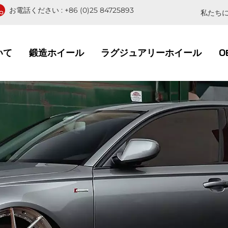
お電話ください :
+86 (0)25 84725893
私たちに
いて
鍛造ホイール
ラグジュアリーホイール
O