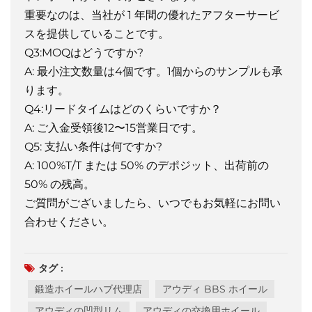
重要なのは、当社が 1 年間の優れたアフターサービ
スを提供していることです。
Q3:MOQはどうですか?
A: 最小注文数量は4個です。1個からのサンプルも承
ります。
Q4:リードタイムはどのくらいですか？
A: ご入金受領後12〜15営業日です。
Q5: 支払い条件は何ですか?
A: 100%T/T または 50% のデポジット、出荷前の
50% の残高。
ご質問がございましたら、いつでもお気軽にお問い
合わせください。
タグ :
鍛造ホイールハブ代理店
アウディ BBS ホイール
アウディの凹型リム
アウディの交換用ホイール