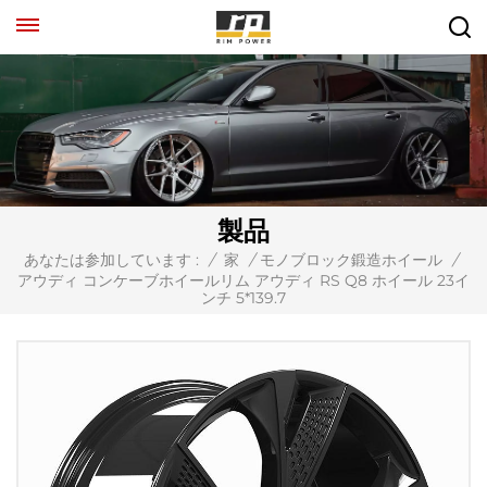
製品
あなたは参加しています :
/
家
/
モノブロック鍛造ホイール
/
アウディ コンケーブホイールリム アウディ RS Q8 ホイール 23イ
ンチ 5*139.7