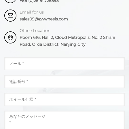
+86 (0)25 84725893
Email for us
sales09@zwwheels.com
Office Location
Room 616, Hall 2, Cloud Metropolis, No.12 Shishi
Road, Qixia District, Nanjing City