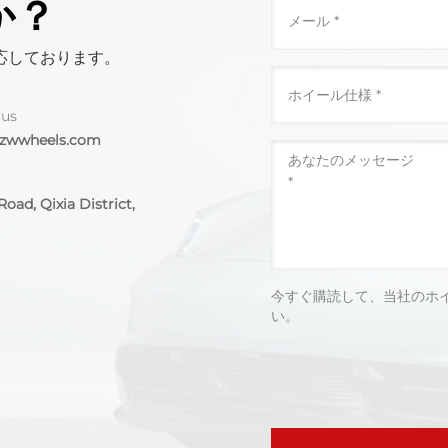
か？
応しております。
 us
@zwwheels.com
oad, Qixia District,
今すぐ購読して、当社のホ
い。