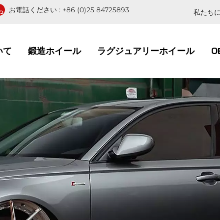
お電話ください :
+86 (0)25 84725893
私たちに
いて
鍛造ホイール
ラグジュアリーホイール
O