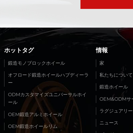
ホットタグ
情報
鍛造モノブロックホイール
家
オフロード鍛造ホイールハブディーラ
私たちについて
ー
鍛造ホイール
ODMカスタマイズユニバーサルホイ
OEM&ODM
ール
ラグジュアリー
OEM鍛造アルミホイール
ニュース
OEM鍛造ホイールリム