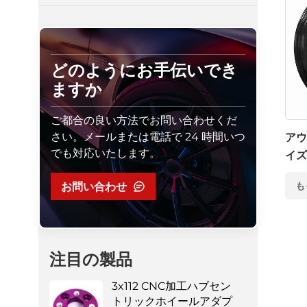
どのようにお手伝いでき
ますか
ご都合の良い方法でお問い合わせくだ
さい。メールまたは電話で 24 時間いつ
アウ
でも対応いたします。
イズ
5*1
お問い合わせ
も
注目の製品
3x112 CNC加工ハブセン
トリックホイールアダプ