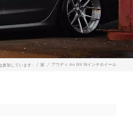
アウディ A4 B9 18インチホイール
/
家
/
は参加しています :