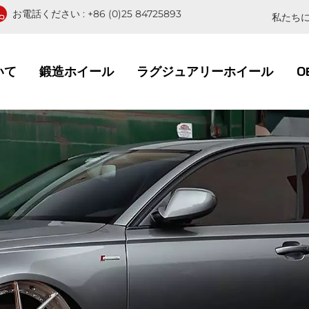
お電話ください :
+86 (0)25 84725893
私たちに
いて
鍛造ホイール
ラグジュアリーホイール
O