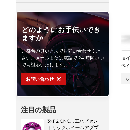
どのようにお手伝いでき
ますか
ご都合の良い方法でお問い合わせくだ
さい。メールまたは電話で 24 時間いつ
18
でも対応いたします。
ペイ
ル6×
お問い合わせ
も
注目の製品
3x112 CNC加工ハブセン
トリックホイールアダプ