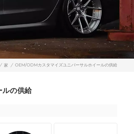
OEM/ODMカスタマイズユニバーサルホイールの供給
/
家
/
ールの供給