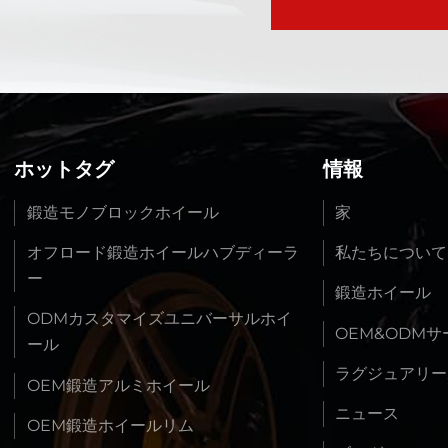
ホットタグ
情報
鍛造モノブロックホイール
家
オフロード鍛造ホイールハブディーラ
私たちについて
ー
鍛造ホイール
ODMカスタマイズユニバーサルホイ
OEM&ODM
ール
ラグジュアリー
OEM鍛造アルミホイール
ニュース
OEM鍛造ホイールリム