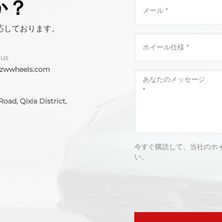
か？
応しております。
 us
@zwwheels.com
oad, Qixia District,
今すぐ購読して、当社のホ
い。