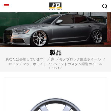
製品
あなたは参加しています :
/
家
/
モノブロック鍛造ホイール
/
18インチマットホワイトフルペイントカスタム鍛造ホイール
6×139.7