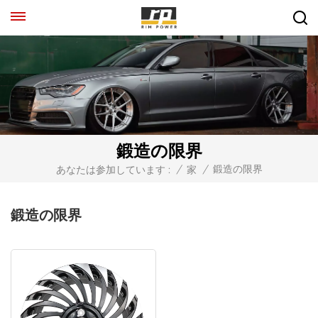
鍛造の限界
鍛造の限界
あなたは参加しています :
/
家
/
鍛造の限界