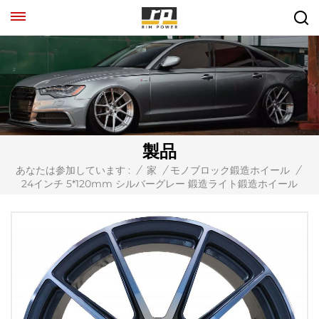
製品
あなたは参加しています :
/
家
/
モノブロック鍛造ホイール
/
24インチ 5*120mm シルバーグレー 鍛造ライト鍛造ホイール