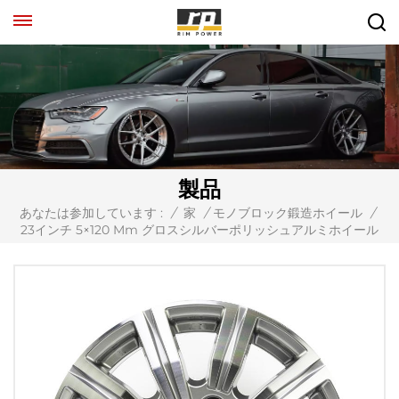
製品
あなたは参加しています :
/
家
/
モノブロック鍛造ホイール
/
23インチ 5×120 Mm グロスシルバーポリッシュアルミホイール