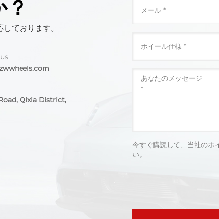
か？
応しております。
 us
@zwwheels.com
oad, Qixia District,
今すぐ購読して、当社のホ
い。