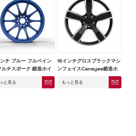
インチ ブルー フルペイン
16インチグロスブラックマシ
マルチスポーク 鍛造ホイ
ンフェイスCaneyee鍛造ホ
10*100
イール5×130
っと見る
もっと見る