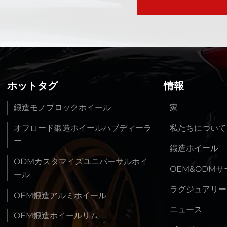
ホットタグ
情報
鍛造モノブロックホイール
家
オフロード鍛造ホイールハブディーラ
私たちについて
ー
鍛造ホイール
ODMカスタマイズユニバーサルホイ
OEM&ODM
ール
ラグジュアリー
OEM鍛造アルミホイール
ニュース
OEM鍛造ホイールリム