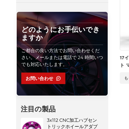
どのようにお手伝いでき
ますか
ご都合の良い方法でお問い合わせくだ
さい。メールまたは電話で 24 時間いつ
17
でも対応いたします。
ト 
ール 
お問い合わせ
も
注目の製品
3x112 CNC加工ハブセン
トリックホイールアダプ