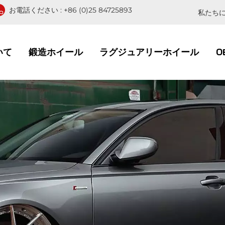
お電話ください :
+86 (0)25 84725893
私たちに
いて
鍛造ホイール
ラグジュアリーホイール
O