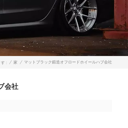
マットブラック鍛造オフロードホイールハブ会社
/
家
/
 :
ブ会社