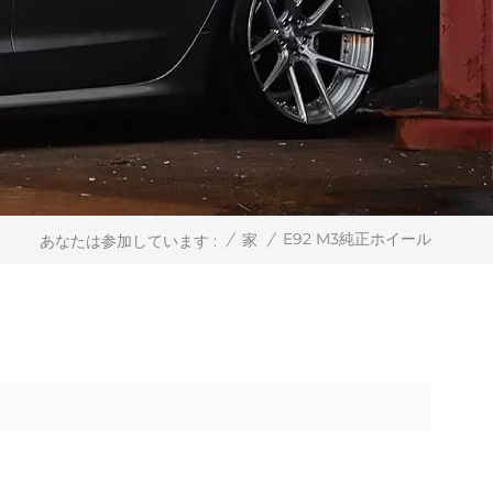
E92 M3純正ホイール
/
家
/
あなたは参加しています :