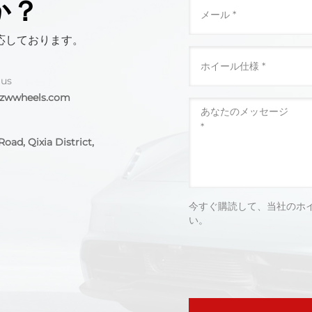
か？
応しております。
 us
@zwwheels.com
oad, Qixia District,
今すぐ購読して、当社のホ
い。