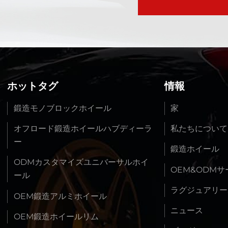
ホットタグ
情報
鍛造モノブロックホイール
家
オフロード鍛造ホイールハブディーラ
私たちについて
ー
鍛造ホイール
ODMカスタマイズユニバーサルホイ
OEM&ODM
ール
ラグジュアリー
OEM鍛造アルミホイール
ニュース
OEM鍛造ホイールリム