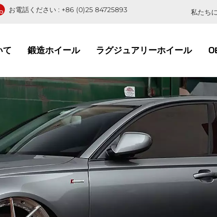
お電話ください :
+86 (0)25 84725893
私たちに
いて
鍛造ホイール
ラグジュアリーホイール
O