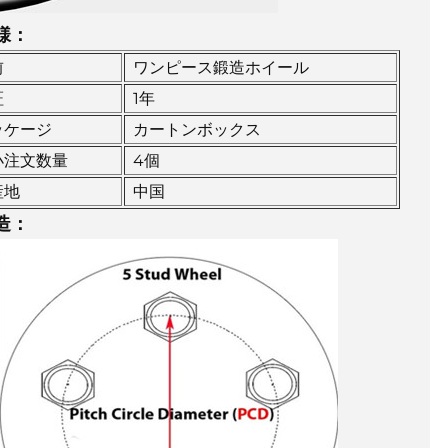
様：
前
ワンピース鍛造ホイール
証
1年
ッケージ
カートンボックス
小注文数量
4個
産地
中国
造：