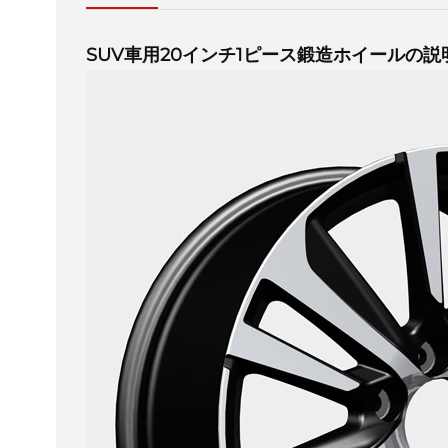
SUV車用20インチ1ピース鍛造ホイールの説