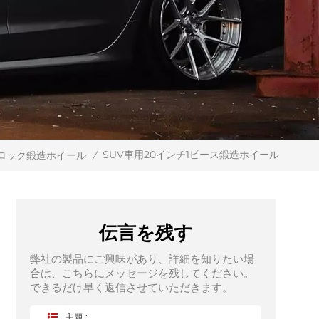
SUV車用20インチ1ピース鍛造ホイール
ロック鍛造ホイール
/
伝言を残す
弊社の製品にご興味があり、詳細を知りたい場
合は、こちらにメッセージを残してください。
できるだけ早く返信させていただきます。
主題 :