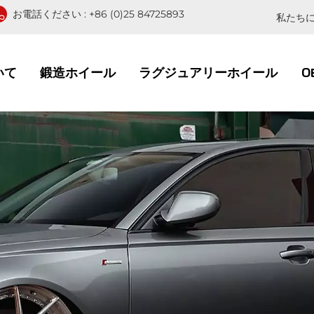
お電話ください :
+86 (0)25 84725893
私たちに
いて
鍛造ホイール
ラグジュアリーホイール
O