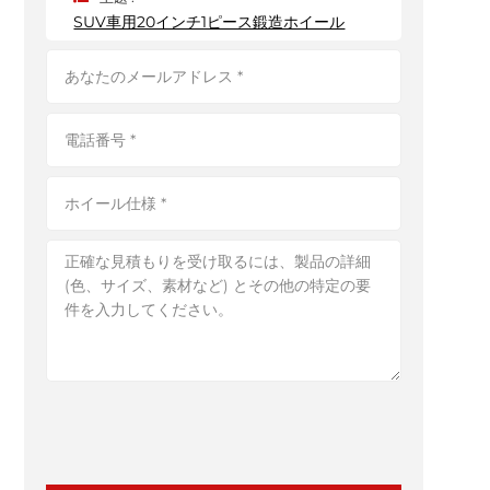
SUV車用20インチ1ピース鍛造ホイール