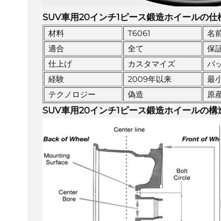
SUV車用20インチ1ピース鍛造ホイールの仕
材料
T6061
名
適合
全て
保
仕上げ
カスタマイズ
パ
経験
2009年以来
最
テクノロジー
偽造
原
SUV車用20インチ1ピース鍛造ホイールの構