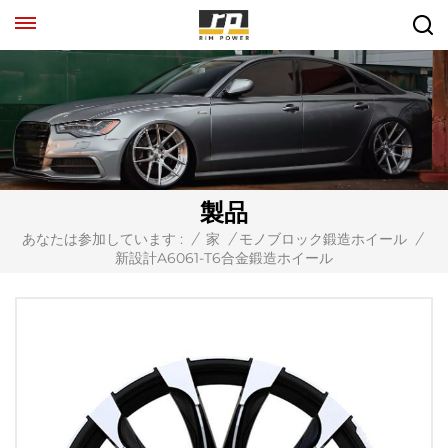
製品
あなたは参加しています :
/
家
/
モノブロック鍛造ホイール
/
新設計A6061-T6合金鍛造ホイール