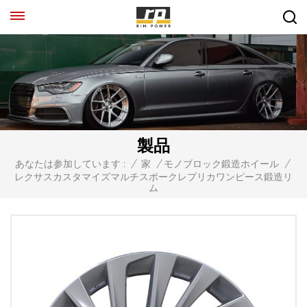
製品
あなたは参加しています :
/
家
/
モノブロック鍛造ホイール
/
レクサスカスタマイズマルチスポークレプリカワンピース鍛造リ
ム