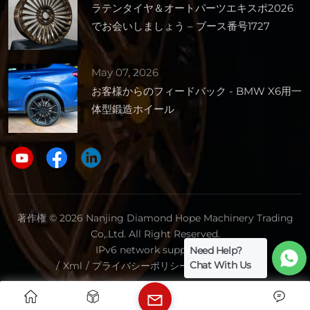
ラテンタイヤ＆オートパーツエキスポ2026
でお会いしましょう – ブース番号1727
May 07, 2026
お客様からのフィードバック - BMW X6用一
体型鍛造ホイール
著作権 © 2026 Nanjing Diamond Hope Machinery Trading
Co,.Ltd. All Right Reserved.
IPv6 network supported.
Need Help?
Chat With Us
/
Xml
/
プライバシーポリシー
/
サイトマップ