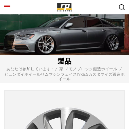
製品
あなたは参加しています :
/
家
/
モノブロック鍛造ホイール
/
ヒュンダイホイールリムマシンフェイス17x6.5カスタマイズ鍛造ホ
イール