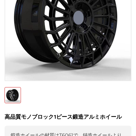
高品質モノブロック1ピース鍛造アルミホイール
鍛造ホイールの材質はT6061で、鋳造ホイールより