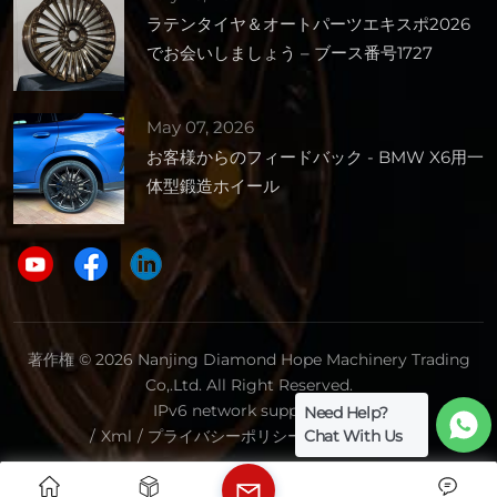
ラテンタイヤ＆オートパーツエキスポ2026
でお会いしましょう – ブース番号1727
May 07, 2026
お客様からのフィードバック - BMW X6用一
体型鍛造ホイール
著作権 © 2026 Nanjing Diamond Hope Machinery Trading
Co,.Ltd. All Right Reserved.
IPv6 network supported.
Need Help?
Chat With Us
/
Xml
/
プライバシーポリシー
/
サイトマップ