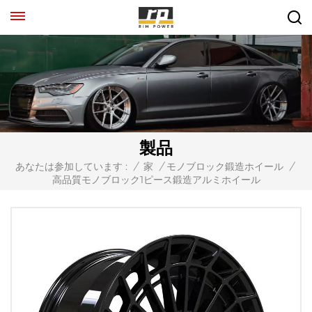
製品
あなたは参加しています :
/
家
/
モノブロック鍛造ホイール
/
高品質モノブロック1ピース鍛造アルミホイール