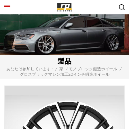
製品
あなたは参加しています :
/
家
/
モノブロック鍛造ホイール
/
グロスブラックマシン加工20インチ鍛造ホイール