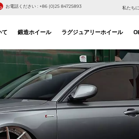
お電話ください :
+86 (0)25 84725893
私たちに
いて
鍛造ホイール
ラグジュアリーホイール
O