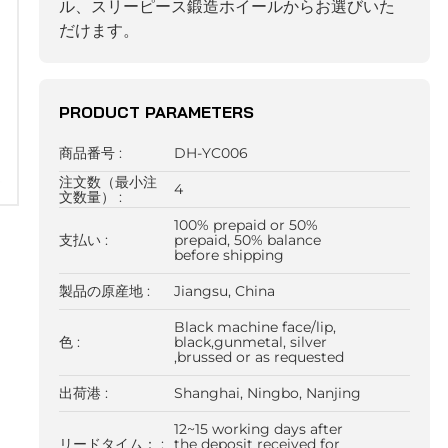
ル、スリーピース鍛造ホイールからお選びいた
だけます。
PRODUCT PARAMETERS
商品番号 :
DH-YC006
注文数（最小注
4
文数量） :
100% prepaid or 50%
支払い :
prepaid, 50% balance
before shipping
製品の原産地 :
Jiangsu, China
Black machine face/lip,
色 :
black,gunmetal, silver
,brussed or as requested
出荷港 :
Shanghai, Ningbo, Nanjing
12~15 working days after
リードタイム： :
the deposit received for