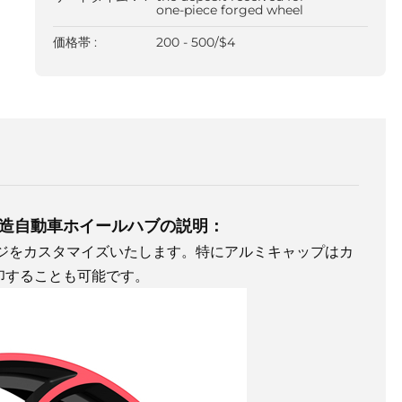
one-piece forged wheel
価格帯 :
200 - 500/$4
造自動車ホイールハブの説明：
ジをカスタマイズいたします。特にアルミキャップはカ
印することも可能です。