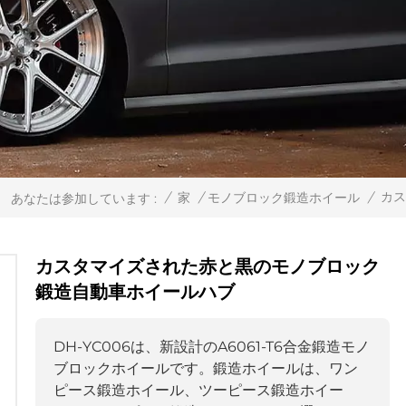
カ
/
家
/
モノブロック鍛造ホイール
/
あなたは参加しています :
カスタマイズされた赤と黒のモノブロック
鍛造自動車ホイールハブ
DH-YC006は、新設計のA6061-T6合金鍛造モノ
ブロックホイールです。鍛造ホイールは、ワン
ピース鍛造ホイール、ツーピース鍛造ホイー