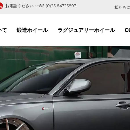
お電話ください :
+86 (0)25 84725893
私たちに
いて
鍛造ホイール
ラグジュアリーホイール
O