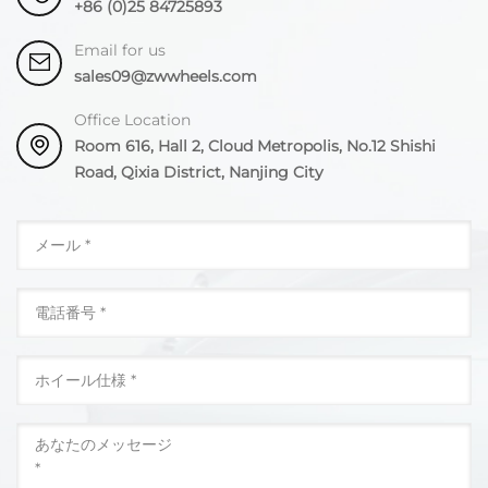
+86 (0)25 84725893
Email for us
sales09@zwwheels.com
Office Location
Room 616, Hall 2, Cloud Metropolis, No.12 Shishi
Road, Qixia District, Nanjing City