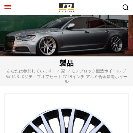
製品
あなたは参加しています :
/
家
/
モノブロック鍛造ホイール
/
5x114.3 ポジティブオフセット 17 18インチ アルミ合金鍛造ホイー
ル