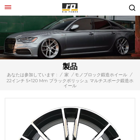
製品
あなたは参加しています :
/
家
/
モノブロック鍛造ホイール
/
22インチ 5×120 Mm ブラックポリッシュ マルチスポーク鍛造ホ
イール