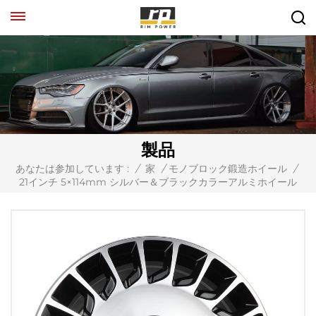
製品
あなたは参加しています :
/
家
/
モノブロック鍛造ホイール
/
21インチ 5×114mm シルバー＆ブラックカラーアルミホイール