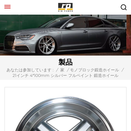
製品
あなたは参加しています :
/
家
/
モノブロック鍛造ホイール
/
21インチ 4*100mm シルバー フルペイント 鍛造ホイール