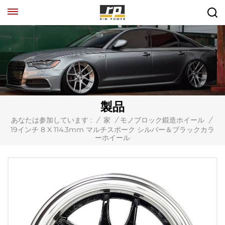
製品
あなたは参加しています :
/
家
/
モノブロック鍛造ホイール
/
19インチ 8 X 114.3mm マルチスポーク シルバー＆ブラックカラ
ーホイール