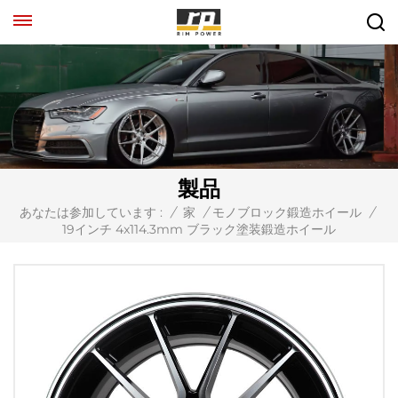
製品
あなたは参加しています :
/
家
/
モノブロック鍛造ホイール
/
19インチ 4x114.3mm ブラック塗装鍛造ホイール