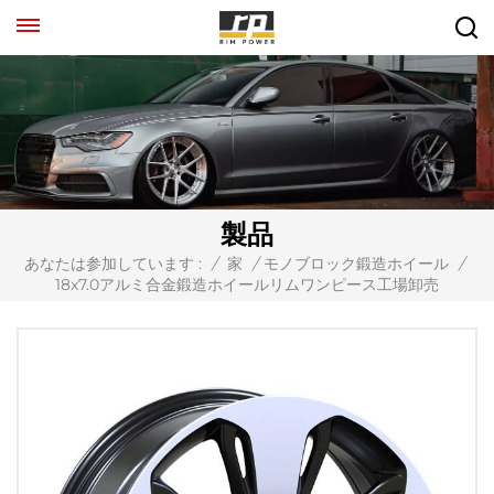
製品
あなたは参加しています :
/
家
/
モノブロック鍛造ホイール
/
18x7.0アルミ合金鍛造ホイールリムワンピース工場卸売