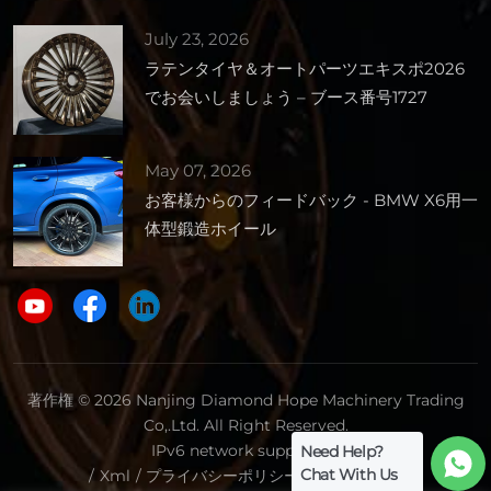
July 23, 2026
ラテンタイヤ＆オートパーツエキスポ2026
でお会いしましょう – ブース番号1727
May 07, 2026
お客様からのフィードバック - BMW X6用一
体型鍛造ホイール
著作権 © 2026 Nanjing Diamond Hope Machinery Trading
Co,.Ltd. All Right Reserved.
IPv6 network supported.
Need Help?
Chat With Us
/
Xml
/
プライバシーポリシー
/
サイトマップ