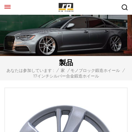
製品
あなたは参加しています :
/
家
/
モノブロック鍛造ホイール
/
17インチシルバー合金鍛造ホイール