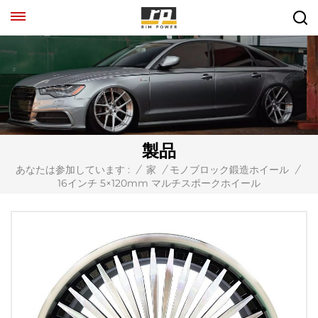
製品
あなたは参加しています :
/
家
/
モノブロック鍛造ホイール
/
16インチ 5×120mm マルチスポークホイール