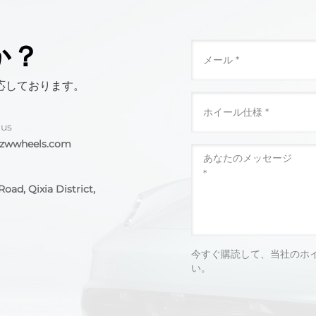
か？
応しております。
 us
@zwwheels.com
oad, Qixia District,
今すぐ購読して、当社のホ
い。