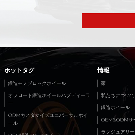
ホットタグ
情報
鍛造モノブロックホイール
家
オフロード鍛造ホイールハブディーラ
私たちについて
ー
鍛造ホイール
ODMカスタマイズユニバーサルホイ
OEM&ODM
ール
ラグジュアリー