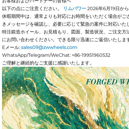
お客様およびパートナーの皆様へ
以下の点にご注意ください。
リムパワー
2026年6月19日
休暇期間中は、通常よりも対応にお時間をいただく場合がご
きメッセージを確認し、必要に応じて緊急の案件に対応いた
特注鍛造ホイール、お見積もり、図面、製造状況、ご注文方
にお問い合わせください。できる限り迅速にご返信いたしま
Eメール:
sales09@zwwheels.com
WhatsApp/Telegram/WeChat: +86-19951960532
ご理解と継続的なご支援に感謝いたします。