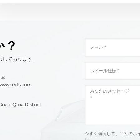
か？
応しております。
 us
@zwwheels.com
oad, Qixia District,
今すぐ購読して、当社のホ
い。